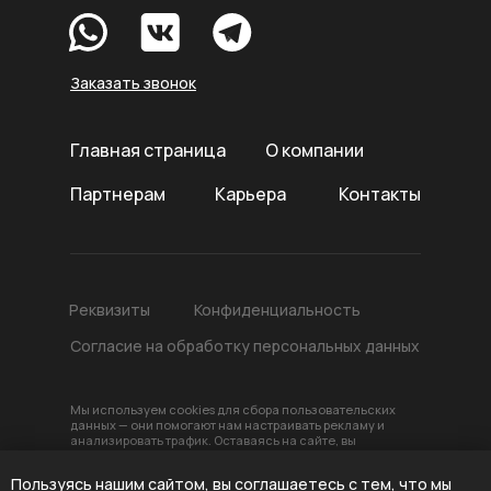
Заказать звонок
Главная страница
О компании
Партнерам
Карьера
Контакты
Реквизиты
Конфиденциальность
Согласие на обработку персональных данных
Мы используем cookies для сбора пользовательских
данных — они помогают нам настраивать рекламу и
анализировать трафик. Оставаясь на сайте, вы
соглашаетесь на обработку таких данных. Чтобы
отказаться от обработки, отключите сохранение cookies
Пользуясь нашим сайтом, вы соглашаетесь с тем,
что мы
в настройках вашего браузера. На сайте используются