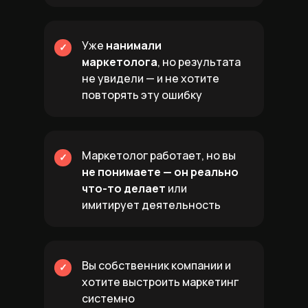
Уже
нанимали
✓
маркетолога
, но результата
не увидели — и не хотите
повторять эту ошибку
Маркетолог работает, но вы
✓
не понимаете — он реально
что-то делает
или
имитирует деятельность
Вы собственник компании и
✓
хотите выстроить маркетинг
системно