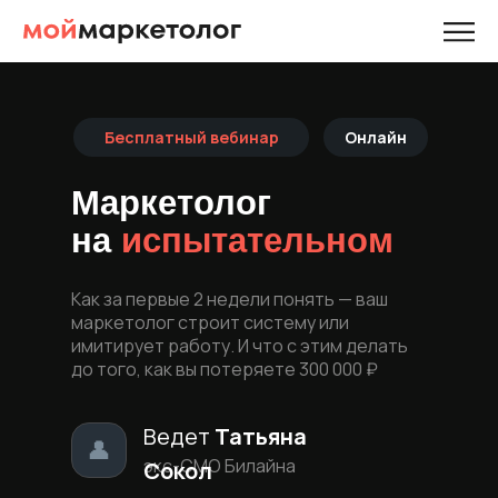
Бесплатный вебинар
Онлайн
Маркетолог
на
испытательном
Как за первые 2 недели понять — ваш
маркетолог строит систему или
имитирует работу. И что с этим делать
до того, как вы потеряете 300 000 ₽
Ведет
Татьяна
👤
экс-СМО Билайна
Сокол